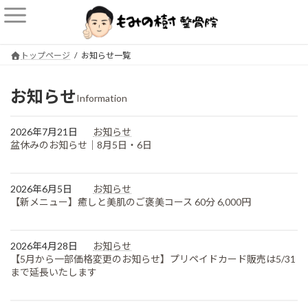
コ
ナ
ン
ビ
テ
ゲ
ン
ー
トップページ
お知らせ一覧
ツ
シ
へ
ョ
ス
ン
お知らせ
Information
キ
に
ッ
移
プ
動
2026年7月21日
お知らせ
盆休みのお知らせ｜8月5日・6日
2026年6月5日
お知らせ
【新メニュー】癒しと美肌のご褒美コース 60分 6,000円
2026年4月28日
お知らせ
【5月から一部価格変更のお知らせ】プリペイドカード販売は5/31
まで延長いたします