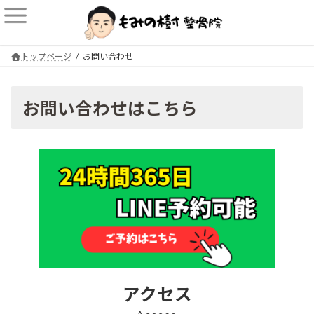
コ
ナ
ン
ビ
テ
ゲ
ン
ー
トップページ
お問い合わせ
ツ
シ
へ
ョ
ス
ン
お問い合わせはこちら
キ
に
ッ
移
プ
動
アクセス