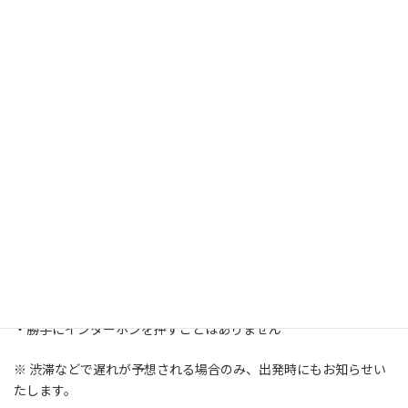
✔
お電話予約
✔
ネット予約
出張マッサージ・出張もみほぐしのご予約は、
電話（072-463-
2980）
または
ネット予約
から承っております。
■
当日の連絡について（安心・安全のため）
担当セラピストがご予約時間に合わせて出発し、
到着5〜10分前に
直接お電話
を差し上げます。
・マンションやホテルで迷子にならない
・勝手にインターホンを押すことはありません
※ 渋滞などで遅れが予想される場合のみ、出発時にもお知らせい
たします。