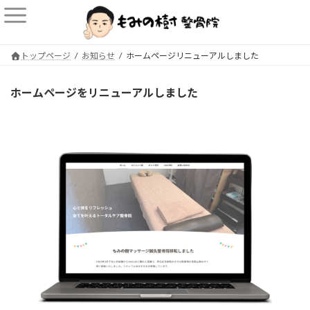
コ
ナ
ン
ビ
テ
ゲ
ン
ー
トップページ
お知らせ
ホームページリニューアルしました
ツ
シ
へ
ョ
ス
ン
ホームページをリニューアルしました
キ
に
ッ
移
プ
動