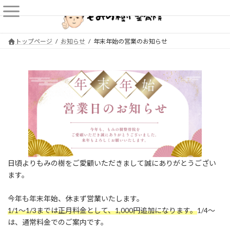
コ
ナ
ン
ビ
テ
ゲ
ン
ー
トップページ
お知らせ
年末年始の営業のお知らせ
ツ
シ
へ
ョ
ス
ン
キ
に
ッ
移
プ
動
日頃よりもみの樹をご愛顧いただきまして誠にありがとうござい
ます。
今年も年末年始、休まず営業いたします。
1/1～1/3までは正月料金として、1,000円追加になります。
1/4～
は、通常料金でのご案内です。